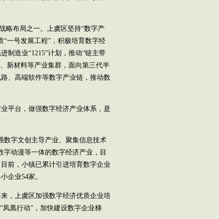
战略布局之一。上虞区坚持“数字产
质“一号发展工程”，积极培育数字经
造业“1215”计划，推动“链主带
体、新材料等产业集群，面向第三代半
电路、高端软件等数字产业链，推动数
业平台，做强数字经济产业体系，是
强数字文创主导产业、聚集信息技术
、数字动漫等一体的数字经济产业，目
。目前，小镇已累计引进培育数字企业
小企业54家。
来，上虞区加强数字经济优质企业培
“凤凰行动”，加快建设数字企业梯