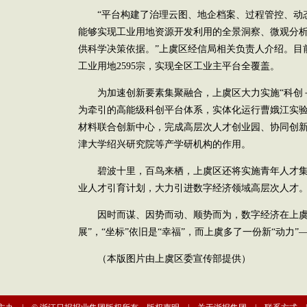
“平台构建了治理云图、地企档案、过程管控、动态
能够实现工业用地资源开发利用的全景洞察、微观分
供科学决策依据。”上虞区经信局相关负责人介绍。目前
工业用地2595宗，实现全区工业主平台全覆盖。
为加速创新要素集聚融合，上虞区大力实施“科创＋
为牵引的高能级科创平台体系，实体化运行曹娥江实
材料联合创新中心，完成高层次人才创业园、协同创
津大学绍兴研究院等产学研机构的作用。
碧波十里，百鸟来栖，上虞区还将实施青年人才集聚
业人才引育计划，大力引进数字经济领域高层次人才
因时而谋、因势而动、顺势而为，数字经济在上虞东
展”，“坐标”依旧是“幸福”，而上虞多了一份新“动力
（本版图片由上虞区委宣传部提供）