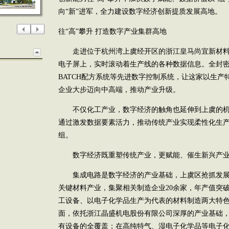
向“新”进军，全力建设数字经济创新提质发展高地。
往“高”攀升 打造数字产业集群高地
走进位于杭州湾上虞经开区的浙江皇马尚宜新材料
电子屏上，实时滚动着生产线的各种数据信息。全封
BATCH配方系统等先进数字控制系统，让这家以生
企业大步迈向中高端，推动产业升级。
不仅化工产业，数字经济的触角也延伸到上虞的机
通过激发数据要素活力，推动传统产业实现柔性化生
组。
数字经济既重塑传统产业，更赋能、催生新兴产
集成电路是数字经济的产业基础，上虞区抢抓发展
关键材料产业，集聚相关制造企业20余家，年产值突破
工设备、以电子化学品生产为代表的材料制造两大特
面，依托浙江晶盛机电股份有限公司深厚的产业基础，
有设备的全覆盖；在高纯特气、湿电子化学品等电子