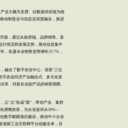
产业大脑为支撑、以数据供应链为纽
，推动制造业与信息业深度融合，推进
。
升级，通过从政府端、品牌销售、富
运行情况和发展态势，推动信息集中
年，崧厦伞业销售逆势增长35.7%，
，融合了数字农业中心、浙里“三位
数字农业经济产业融合式、多元化发
调冷库，对延长农副产品的销售期限、
“点”拓成“面”，带动产业、集群
化调整政策，为企业提供从20%—
强化数字赋能项目建设，推动中小企业
入选省级工业互联网平台创建名单，目