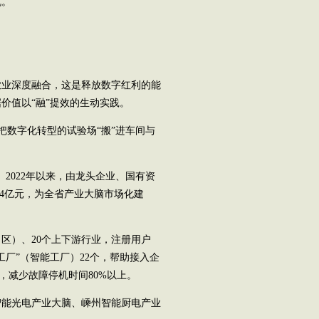
机。
业深度融合，这是释放数字红利的能
价值以“融”提效的生动实践。
把数字化转型的试验场“搬”进车间与
2022年以来，由龙头企业、国有资
.4亿元，为全省产业大脑市场化建
区）、20个上下游行业，注册用户
未来工厂”（智能工厂）22个，帮助接入企
，减少故障停机时间80%以上。
能光电产业大脑、嵊州智能厨电产业