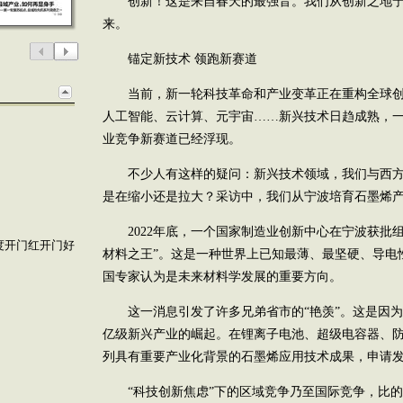
创新！这是来自春天的最强音。我们从创新之地宁
来。
锚定新技术 领跑新赛道
当前，新一轮科技革命和产业变革正在重构全球创新
人工智能、云计算、元宇宙……新兴技术日趋成熟，
业竞争新赛道已经浮现。
不少人有这样的疑问：新兴技术领域，我们与西方
是在缩小还是拉大？采访中，我们从宁波培育石墨烯
2022年底，一个国家制造业创新中心在宁波获批组
度开门红开门好
材料之王”。这是一种世界上已知最薄、最坚硬、导电
国专家认为是未来材料学发展的重要方向。
这一消息引发了许多兄弟省市的“艳羡”。这是因为
亿级新兴产业的崛起。在锂离子电池、超级电容器、
列具有重要产业化背景的石墨烯应用技术成果，申请
“科技创新焦虑”下的区域竞争乃至国际竞争，比的