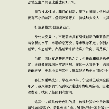
占地区生产总值比重达到3.75%。
新兴技术领域，我们的创新力量正在显现，但对标
仍有不小的差距，必须咬紧牙关，持续加大投入，尤
打造新模式 创造新业态
身处大变局中，市场需求具有引领创新的重要作用
着创新的水平。市场瞬息万变，需求飘忽不定，创新
创新、业态创新、产品创新来贴近客户取向、满足客
当前，国际贸易整体增长乏力，但挑战和机遇总是并
定，正颠覆传统国际贸易格局。在这一大背景下，跨
谁能更早、更深地参与其中，谁就能逆势走出“独立行
春江水暖鸭先知。早在2021年，宁波就已成为全
年来，越来越多的“宁波制造”通过跨境电商店铺、自
消费者，找到了新的利润空间。
这其中，颇具传奇色彩的是，传统外贸企业乐歌股
超过400家客户。若是倒退几年，谁能想到一家外贸企业