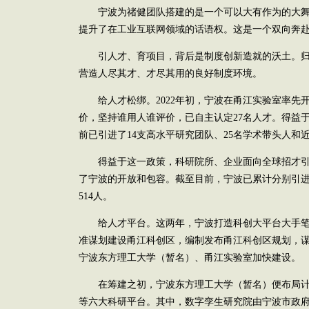
宁波为禇健团队搭建的是一个可以大有作为的大舞
提升了在工业互联网领域的话语权。这是一个双向奔
引人才、育项目，背后是制度创新造就的沃土。归
营造人尽其才、才尽其用的良好制度环境。
给人才松绑。2022年初，宁波在甬江实验室率先开展
价，坚持谁用人谁评价，已自主认定27名人才。得益
前已引进了14支高水平研究团队、25名学术带头人和近
得益于这一政策，科研院所、企业面向全球招才引
了宁波的开放和包容。截至目前，宁波已累计分别引进
514人。
给人才平台。这两年，宁波打造科创大平台大手笔频
准谋划建设甬江科创区，编制发布甬江科创区规划，谋划
宁波东方理工大学（暂名）、甬江实验室加快建设。
在筹建之初，宁波东方理工大学（暂名）便布局计
等六大科研平台。其中，数字孪生研究院由宁波市政