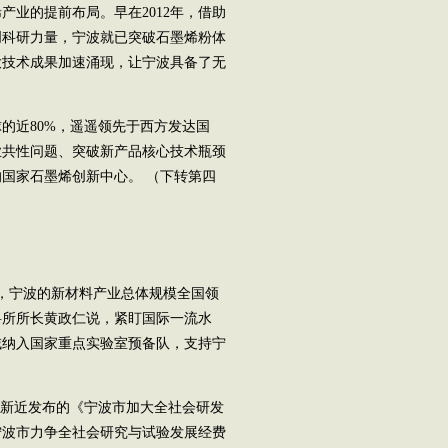
业的提前布局。早在2012年，借助
创科研力量，宁波就已突破石墨烯粉体
大技术成果加速涌现，让宁波具备了无
近80%，遥遥领先于西方发达国
业共性问题、突破新产品核心技术瓶颈
的国家石墨烯创新中心。 （下转第四
，宁波的新材料产业总体规模全国领
料所所长黄政仁说，紧盯国际一流水
域纳入国家重点实验室预备队，支持宁
。
新近发布的《宁波市加大全社会研发
年，宁波市力争全社会研究与试验发展经费