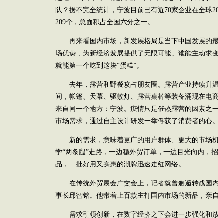
队？据不完全统计，宁波目前已有近70家企业在全球2
209个，总面积占全国六分之一。
再来看国内市场，新发展格局是当下中国发展的最大
场优势，为新经济发展提供了无限可能。谁能主动求
就能第一个吃到这块“蛋糕”。
去年，露营和野餐攻占朋友圈。露营产业持续升温
间，帐篷、天幕、驱蚊灯、露营桌椅等装备涌现在电
来自同一个地方：宁波。疫情只是催热露营的因素之
市场需求，通过自主设计研发一举俘获了消费者的心
新的需求，意味着更广的用户群体、更大的市场机
学“两条腿”走路，一边稳外贸订单，一边目光向内，
品，一批好用又实惠的潮牌迅速走红网络。
在传统外贸展会广交会上，记者就曾邂逅转战国内
事长邱智铭。他带着上百款主打国内市场的新品，亲
需求引领创新，在数字经济之下会进一步强化和放