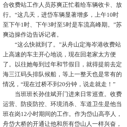
合收费站工作人员苏爽正忙着给车辆收卡、放
行。“这几天，进岱车辆显著增多，上午10时
至下午1时、下午3时至5时是车流高峰期。”苏
爽边操作边告诉记者。
“这么快就到了。”从舟山定海岑港收费站
上高速的车主开心地说，现在回老家太方便
了。以往她每到过年和节假日，就得提前去定
海三江码头排队候船，等上一整天也是常有的
情况，“现在过桥不到20分钟，说走就走！”
当班班长孙佳斌开门进来日常巡查。收费
运营、防疫防控、环境消杀、车道卫生是他当
班在岗12小时期间的工作。作为岱山高亭人，
舟岱大桥的开通让他和所有岱山人一样兴奋，