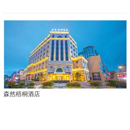
森然梧桐酒店