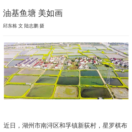
油基鱼塘 美如画
邱东栋 文 陆志鹏 摄
近日，湖州市南浔区和孚镇新荻村，星罗棋布