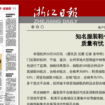
账户
知名服装鞋
质量有忧
本报杭州10月26日讯 （通讯员 沈雁 记者 袁华明
门近期对杭州、宁波、嘉兴、台州等地大型商超中销
包进行了监测。抽检结果显示，抽取的100批次样品中，
装抽取60批次，合格48批次，合格率为80%；鞋类抽取
63%；背提包抽取10批次，合格7批次，合格率为70
多个批次不合格，杭州迪卡侬卖场抽取的样品全部合
本次抽检中，服装类不合格项目均涉及强制性指标
汗渍色牢度等， 鞋类不合格项目主要集中在弯曲性能
合格指标集中在振荡冲击性能不合格。