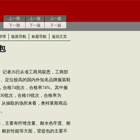
上一期
上一版
上一篇
下一期
下一版
下一篇
管理
版面导航
标题导航
返回主页
包
） 记者26日从省工商局获悉，工商部
售、定位较高的国内外知名品牌服装鞋
合格74批次，合格率74%。其中服
30批次，合格19批次，合格率为
%。从抽取的场所来看，奥特莱斯商品
格。
，主要有纤维含量、耐水色牢度、耐
、耐折性能等方面，背提包的主要不