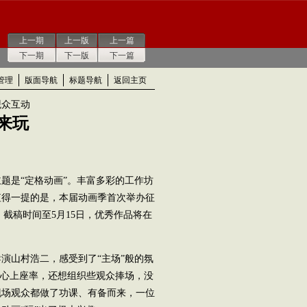
上一期
上一版
上一篇
下一期
下一版
下一篇
管理
版面导航
标题导航
返回主页
观众互动
来玩
题是“定格动画”。丰富多彩的工作坊
值得一提的是，本届动画季首次举办征
，截稿时间至5月15日，优秀作品将在
山村浩二，感受到了“主场”般的氛
担心上座率，还想组织些观众捧场，没
现场观众都做了功课、有备而来，一位