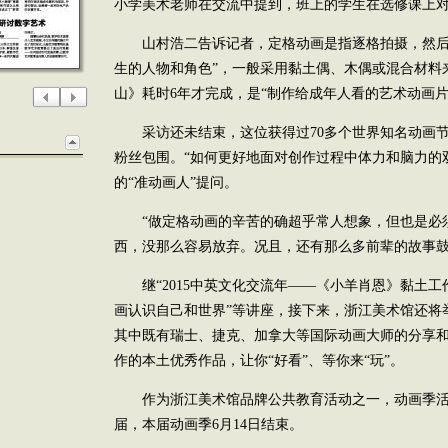
小学美术老师在交流中提到，班上的学生在选修课上对
山村浩二告诉记者，定格动画是指逐格拍摄，然后
生的人物和角色”，一般采用黏土偶、木偶或混合材料
山》耗时6年才完成，是“制作给成年人看的艺术动画片
采访还未结束，这位获得过70多个世界知名动画节
粉丝包围。“如何更好地面对创作过程中体力和脑力的
的“准动画人”提问。
“做定格动画的辛苦的确超乎常人想象，但也是必
西，没那么容易放弃。况且，还有那么多前辈的故事鼓
继“2015中英文化交流年——《小羊肖恩》黏土工
画认识自己和世界”等讲座，接下来，浙江美术馆还将
其中既有瑞士、捷克、加拿大等国际动画大师的分享
作的本土优秀作品，让你“好看”、等你来“玩”。
作为浙江美术馆品牌公共教育活动之一，动画季活动始
届，本届动画季6月14日结束。