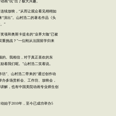
动画“玩”出了极大兴趣。
连续放映，“从而让观众看见栩栩如
来“演出”。山村浩二的著名作品《头
。”
奖项和奥斯卡提名的“业界大咖”已被
双重挑战？”一位刚从法国留学归来
须的。我相信，对于真正喜欢的东
励着我们呢。”山村浩二笑着说。
作坊”、山村浩二带来的“通过创作动
举办多场赏析会、工作坊、放映会，
和讲解，也有中国美院动画专业师生创
于2010年，至今已成功举办5