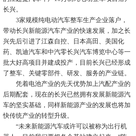
长兴。
3家规模纯电动汽车整车生产企业落户，
带动长兴新能源汽车产业的快速发展，加之长
兴先后引进了江森自控、日本高田、美国化
药、凯迪汽车和中汽零长兴汽车博览中心等一
批大好高项目并建成投产，目前长兴已经形成
了整车、关键零部件、研发、服务的产业链。
凭着电池产业的先天优势加上汽配产业的
后期配套，现在的长兴已然拥有发展新能源汽
车的坚实基础，同样新能源产业的发展也将加
快传统产业的转型升级。
“未来新能源汽车或许可以被称为出行机