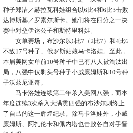
种子郑洁／赫拉瓦科娃组合以6比4和6比3击败
达博斯基／罗索尔斯卡。她们将在四分之一决
赛中对垒伊达公子和斯特里科娃。
女单赛场，布沙尔以6比7（2比7）和4比6
不敌17号种子、俄罗斯姑娘马卡洛娃。至此，
本届美网女单前10号种子中已有八人被淘汰出
局，八强中仅剩头号种子小威廉姆斯和10号种
子沃兹尼亚奇。
马卡洛娃连续第二年杀入美网八强，而本
年度连续3次杀入大满贯四强的布沙尔则终止
了自己的这一辉煌纪录。除马卡洛娃外，小威
廉姆斯、阿扎伦卡和佩内塔也击败各自对手晋