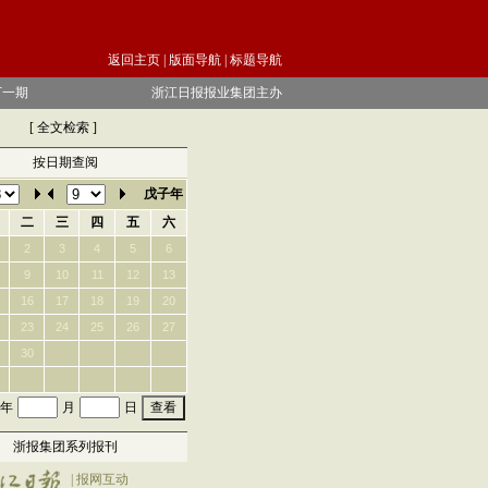
返回主页
| 版面导航 |
标题导航
下一期
浙江日报报业集团主办
[
全文检索
]
按日期查阅
戊子年
二
三
四
五
六
2
3
4
5
6
9
10
11
12
13
16
17
18
19
20
23
24
25
26
27
30
年
月
日
浙报集团系列报刊