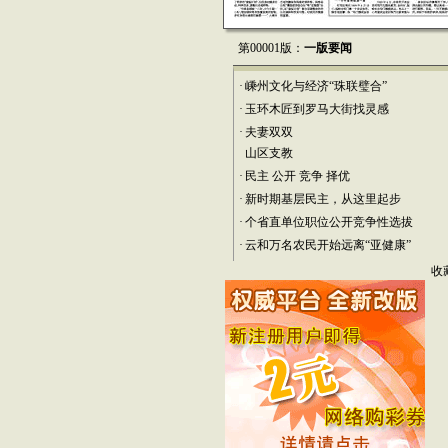
第00001版：
一版要闻
·
嵊州文化与经济“珠联璧合”
·
玉环木匠到罗马大街找灵感
·
夫妻双双
山区支教
·
民主 公开 竞争 择优
·
新时期基层民主，从这里起步
·
个省直单位职位公开竞争性选拔
·
云和万名农民开始远离“亚健康”
收