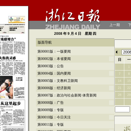
上一期
2008
年 9 月 4 日 星期
四
版面导航
第00001版：一版要闻
第00002版：本省要闻
日
一
第00003版：公告
1
第00004版：国内要闻
7
8
第00005版：文教科卫新闻
14
15
第00006版：经济新闻
21
22
28
29
第00007版：政治与社会新闻·体育新闻
第00008版：广告
第00009版：专版
第00010版：今日关注
第00011版：专版